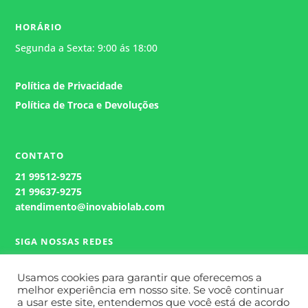
HORÁRIO
Segunda a Sexta: 9:00 ás 18:00
Política de Privacidade
Política de Troca e Devoluções
CONTATO
21
99512-9275
21 99637-9275
atendimento@inovabiolab.com
SIGA NOSSAS REDES
Usamos cookies para garantir que oferecemos a
melhor experiência em nosso site. Se você continuar
a usar este site, entendemos que você está de acordo