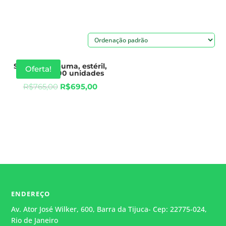
Swab de Espuma, estéril,
Oferta!
Caixa com100 unidades
R$
765,00
R$
695,00
ENDEREÇO
Av. Ator José Wilker, 600, Barra da Tijuca- Cep: 22775-024,
Rio de Janeiro