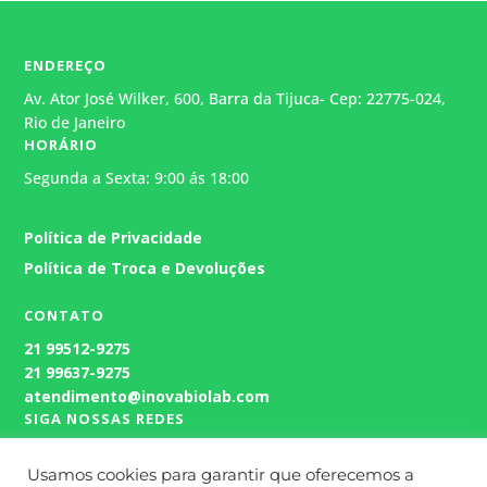
ENDEREÇO
Av. Ator José Wilker, 600, Barra da Tijuca- Cep: 22775-024,
Rio de Janeiro
HORÁRIO
Segunda a Sexta: 9:00 ás 18:00
Atendimento
Política de Privacidade
Geralmente responde em alguns
minutos.
Política de Troca e Devoluções
CONTATO
21
99512-9275
21 99637-9275
atendimento@inovabiolab.com
SIGA NOSSAS REDES
Usamos cookies para garantir que oferecemos a