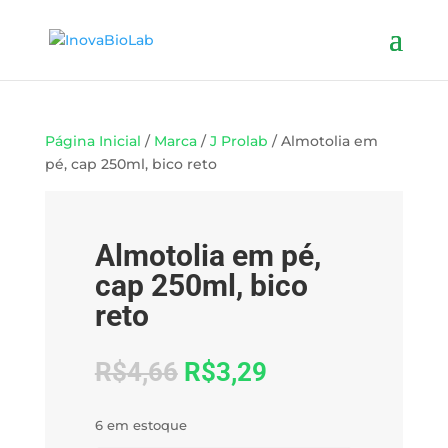
Página Inicial
/
Marca
/
J Prolab
/ Almotolia em
pé, cap 250ml, bico reto
Oferta!
Almotolia em pé,
cap 250ml, bico
reto
R$
4,66
R$
3,29
6 em estoque