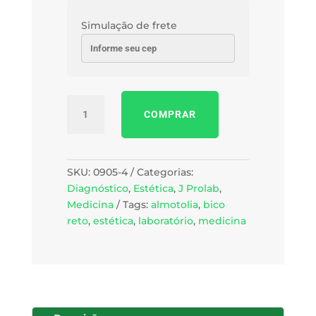
Simulação de frete
Almotolia
COMPRAR
em
pé,
cap
250ml,
SKU:
0905-4
Categorias:
bico
Diagnóstico
,
Estética
,
J Prolab
,
reto
Medicina
Tags:
almotolia
,
bico
quantidade
reto
,
estética
,
laboratório
,
medicina