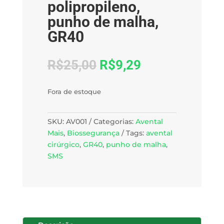
polipropileno,
punho de malha,
GR40
R$
25,00
R$
9,29
Fora de estoque
SKU:
AV001
Categorias:
Avental
Mais
,
Biossegurança
Tags:
avental
cirúrgico
,
GR40
,
punho de malha
,
SMS