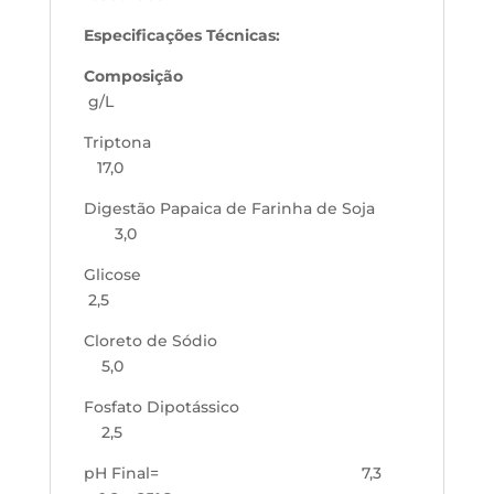
Especificações Técnicas:
Composição
g/L
Triptona
17,0
Digestão Papaica de Farinha de Soja
3,0
Glicose
2,5
Cloreto de Sódio
5,0
Fosfato Dipotássico
2,5
pH Final= 7,3