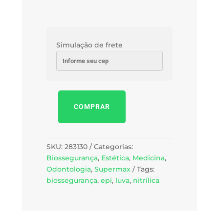
Simulação de frete
COMPRAR
Luva
Nitrílica,
azul,
caixa
SKU:
283130
Categorias:
com
Biossegurança
,
Estética
,
Medicina
,
100
Odontologia
,
Supermax
Tags:
unidades
biossegurança
,
epi
,
luva
,
nitrilica
quantidade