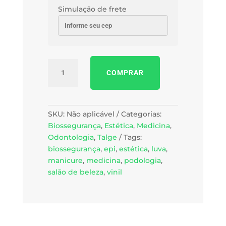
Simulação de frete
Luva
COMPRAR
Procedimento
Vinil
sem
pó,
SKU:
Não aplicável
Categorias:
caixa
Biossegurança
,
Estética
,
Medicina
,
c/
Odontologia
,
Talge
Tags:
100
biossegurança
,
epi
,
estética
,
luva
,
unid.
manicure
,
medicina
,
podologia
,
quantidade
salão de beleza
,
vinil