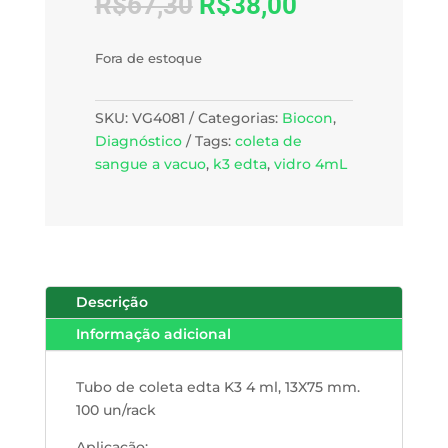
R$
67,30
R$
38,00
Fora de estoque
SKU:
VG4081
Categorias:
Biocon
,
Diagnóstico
Tags:
coleta de
sangue a vacuo
,
k3 edta
,
vidro 4mL
Descrição
Informação adicional
Tubo de coleta edta K3 4 ml, 13X75 mm.
100 un/rack
Aplicação: