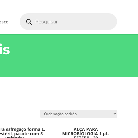
Products
search
osco
is
ra esfregaço forma L,
ALÇA PARA
estéril, pacote com 5
MICROBIOLOGIA 1 µL.
unidades
ESTÉRIL. 20