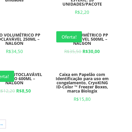
UNIDADES/PACOTE
R$
2,20
O VOLUMÉTRICO PP
BALÃO VOLUMÉTRICO PP
Oferta!
CLAVÁVEL 250ML –
AUTOCLAVÁVEL 500ML –
NALGON
NALGON
R$
34,50
R$
35,50
R$
30,00
R PP AUTOCLAVÁVEL
Caixa em Papelão com
erta!
ADUADO 600ML –
Identificação para uso em
NALGON
congelamento, CryoKING
ID-Color ™ Freezer Boxes,
R$
12,20
R$
8,50
marca Biologix
R$
15,80
→