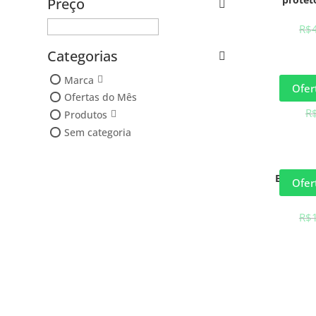
Preço
R$
Categorias
Marca
Almoto
Ofer
Ofertas do Mês
R
Produtos
Sem categoria
BECKER
Ofer
GRAD
R$