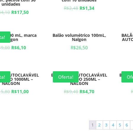
unidades
R$
2,48
R$
1,34
44,10
R$
17,50
lia 500 mL, marca
Balão volumétrico 100mL,
BALÃ
ta!
Nalgon
Nalgon
AUTO
$
9,00
R$
6,10
R$
26,50
 PP AUTOCLAVÁVEL
BECKER PP AUTOCLAVÁVEL
BECKE
ta!
Oferta!
Of
UADO 1000ML –
GRADUADO 250ML –
GR
NALGON
NALGON
15,80
R$
11,00
R$
9,40
R$
4,70
1
2
3
4
5
6