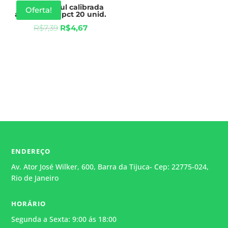
Alça 01 e 10ul calibrada
Oferta!
azul, estéril, pct 20 unid.
R$
7,39
R$
4,67
ENDEREÇO
Av. Ator José Wilker, 600, Barra da Tijuca- Cep: 22775-024,
Rio de Janeiro
HORÁRIO
Segunda a Sexta: 9:00 ás 18:00