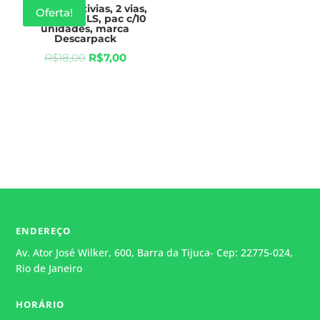
Equipo Multivias, 2 vias,
Oferta!
com Clamp LS, pac c/10
unidades, marca
Descarpack
R$
18,00
R$
7,00
ENDEREÇO
Av. Ator José Wilker, 600, Barra da Tijuca- Cep: 22775-024,
Rio de Janeiro
HORÁRIO