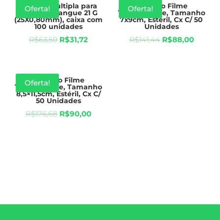
Agulha multipla para
Curativo Filme
Oferta!
Oferta!
coleta de sangue 21 G
Transparente, Tamanho
(25X0,80mm), caixa com
7x9cm, Estéril, Cx C/ 50
100 unidades
Unidades
R$
63,50
R$
31,72
R$
141,44
R$
88,00
Curativo Filme
Oferta!
Transparente, Tamanho
8,5×11,5cm, Estéril, Cx C/
50 Unidades
R$
176,68
R$
90,00