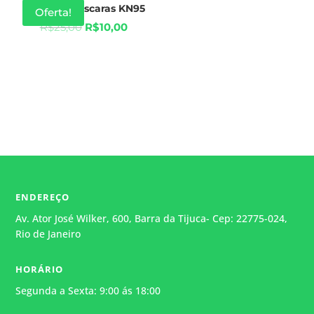
Kit de 10 Máscaras KN95
Oferta!
R$
25,00
R$
10,00
ENDEREÇO
Av. Ator José Wilker, 600, Barra da Tijuca- Cep: 22775-024,
Rio de Janeiro
HORÁRIO
Segunda a Sexta: 9:00 ás 18:00