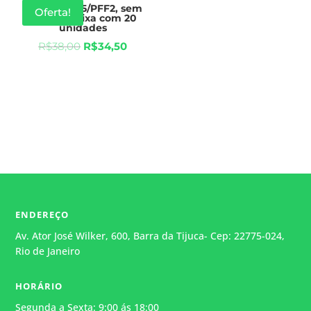
Máscara N95/PFF2, sem
Oferta!
válvula, caixa com 20
unidades
R$
38,00
R$
34,50
ENDEREÇO
Av. Ator José Wilker, 600, Barra da Tijuca- Cep: 22775-024,
Rio de Janeiro
HORÁRIO
Segunda a Sexta: 9:00 ás 18:00