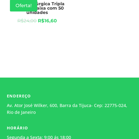
Máscara Cirúrgica Tripla
Oferta!
C/Elástico Caixa com 50
unidades
R$
24,00
R$
16,60
ENDEREÇO
Av. Ator José Wilker, 600, Barra da Tijuca- Cep: 22775-024,
Rio de Janeiro
HORÁRIO
Segunda a Sexta: 9:00 ás 18:00