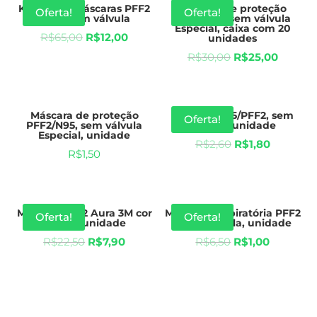
Kit com 10 Máscaras PFF2
Máscara de proteção
Oferta!
Oferta!
(N95) com válvula
PFF2/N95, sem válvula
Especial, caixa com 20
R$
65,00
R$
12,00
unidades
R$
30,00
R$
25,00
Máscara de proteção
Máscara N95/PFF2, sem
Oferta!
PFF2/N95, sem válvula
válvula, unidade
Especial, unidade
R$
2,60
R$
1,80
R$
1,50
Máscara PFF2 Aura 3M cor
Máscara Respiratória PFF2
Oferta!
Oferta!
branca unidade
, com válvula, unidade
R$
22,50
R$
7,90
R$
6,50
R$
1,00