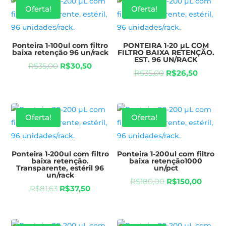
Oferta!
Oferta!
Ponteira 1-100ul com filtro
PONTEIRA 1-20 µL COM
baixa retenção 96 un/rack
FILTRO BAIXA RETENÇÃO.
EST. 96 UN/RACK
R$
35,00
R$
30,50
R$
35,00
R$
26,50
Oferta!
Oferta!
Ponteira 1-200ul com filtro
Ponteira 1-200ul com filtro
baixa retenção.
baixa retenção1000
Transparente, estéril 96
un/pct
un/rack
R$
180,00
R$
150,00
R$
81,63
R$
37,50