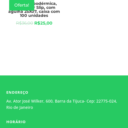
Seringa Hipodérmica,
Oferta!
10mL, Luer Slip, com
agulha 25X07, caixa com
100 unidades
R$
36,00
R$
25,00
ENDEREÇO
Av. Ator José Wilker, 600, Barra da Tijuca- Cep: 22775-024,
Rio de Janeiro
HORÁRIO