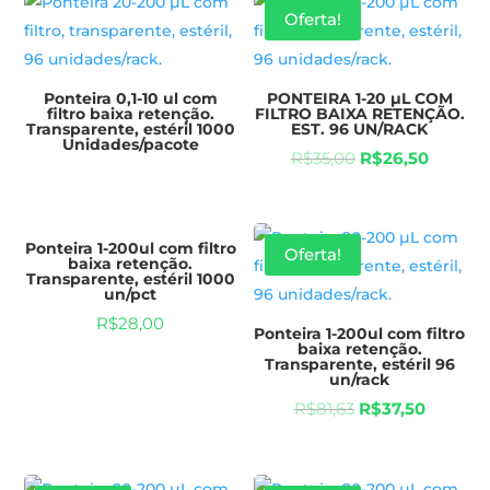
Oferta!
Ponteira 0,1-10 ul com
PONTEIRA 1-20 µL COM
filtro baixa retenção.
FILTRO BAIXA RETENÇÃO.
Transparente, estéril 1000
EST. 96 UN/RACK
Unidades/pacote
R$
35,00
R$
26,50
Ponteira 1-200ul com filtro
Oferta!
baixa retenção.
Transparente, estéril 1000
un/pct
R$
28,00
Ponteira 1-200ul com filtro
baixa retenção.
Transparente, estéril 96
un/rack
R$
81,63
R$
37,50