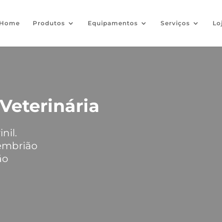
Home
Produtos
Equipamentos
Serviços
Lo
Veterinária
nil.
 embrião
ão