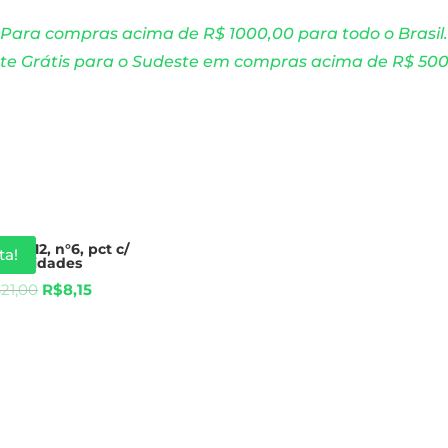
Para compras acima de R$ 1000,00 para todo o Brasil.
te Grátis para o Sudeste em compras acima de R$ 50
 17X12, n°6, pct c/
ta!
0 unidades
$
21,00
R$
8,15