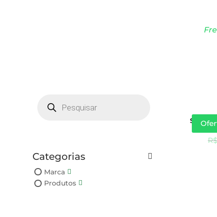
Fre
Products
search
Saco Zip
Ofer
5
R
Categorias
Marca
Produtos