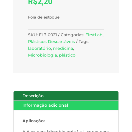
R$
2,20
Fora de estoque
SKU:
FL3-0021
Categorias:
FirstLab
,
Plásticos Descartáveis
Tags:
laboratório
,
medicina
,
Microbiologia
,
plástico
Descrição
Informação adicional
Aplicação:
A Alça para Microbiologia 1 µL,
serve para